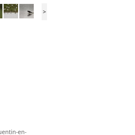
>
uentin-en-