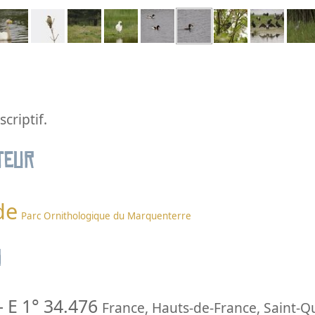
criptif.
teur
de
Parc Ornithologique du Marquenterre
n
-
E 1° 34.476
France
,
Hauts-de-France
,
Saint-Q