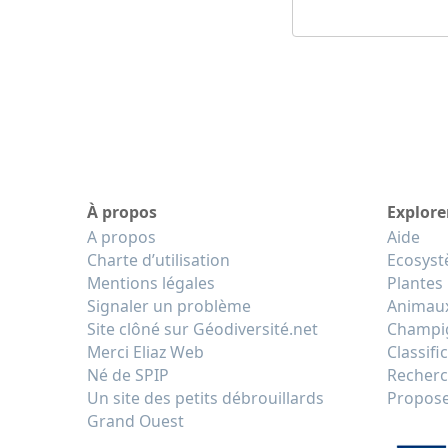
À propos
Explore
A propos
Aide
Charte d’utilisation
Ecosys
Mentions légales
Plantes
Signaler un problème
Animau
Site clôné sur Géodiversité.net
Champi
Merci Eliaz Web
Classifi
Né de SPIP
Recherc
Un site des petits débrouillards
Propose
Grand Ouest