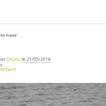
echercher :
èbe huppé
par
Deuns
le 21/05/2018
s
entaire