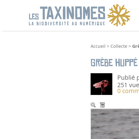
R
Accueil
>
Collecte
>
Gr
Grèbe huppé
Publié 
251 vue
0 comm