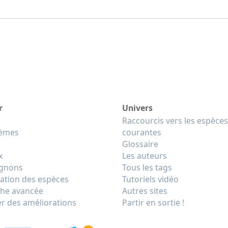
r
Univers
Raccourcis vers les espèces
tèmes
courantes
Glossaire
x
Les auteurs
gnons
Tous les tags
cation des espèces
Tutoriels vidéo
he avancée
Autres sites
r des améliorations
Partir en sortie !