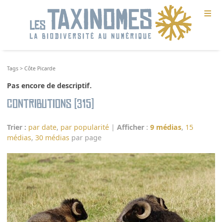
≡
Tags
>
Côte Picarde
Pas encore de descriptif.
Contributions (315)
Trier :
par date
,
par popularité
|
Afficher
:
9 médias
,
15
médias
,
30 médias
par page