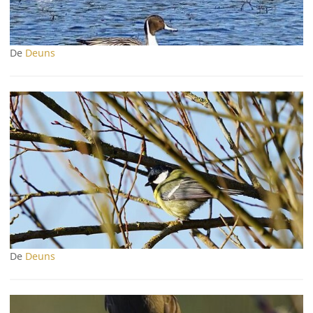
De
Deuns
De
Deuns