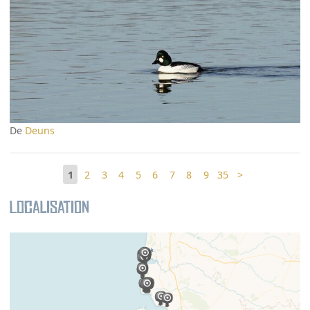
De
Deuns
1
2
3
4
5
6
7
8
9
35
>
Localisation