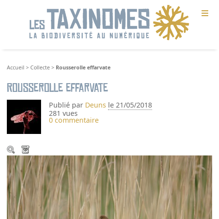
≡
Accueil
>
Collecte
>
Rousserolle effarvate
Rousserolle effarvate
Publié par
Deuns
le 21/05/2018
281 vues
0 commentaire