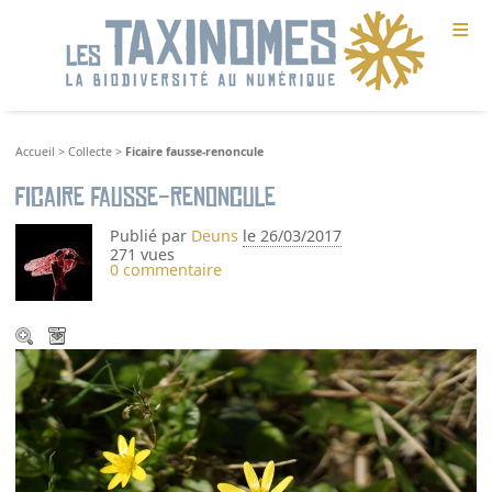
≡
Accueil
>
Collecte
>
Ficaire fausse-renoncule
Ficaire fausse-renoncule
Publié par
Deuns
le 26/03/2017
271 vues
0 commentaire