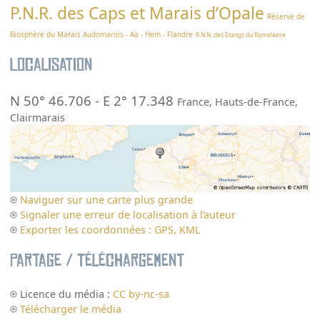
P.N.R. des Caps et Marais d’Opale
Réserve de
Biosphère du Marais Audomarois - Aa - Hem - Flandre
R.N.N. des Etangs du Romelaëre
Localisation
N 50° 46.706
-
E 2° 17.348
France
,
Hauts-de-France
,
Clairmarais
Naviguer sur une carte plus grande
Signaler une erreur de localisation à l’auteur
Exporter les coordonnées : GPS, KML
Partage / Téléchargement
Licence du média :
CC by-nc-sa
Télécharger le média