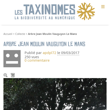
≡
Accueil
>
Collecte
>
Arbre Jean Moulin Vauguyon Le Mans
Arbre Jean Moulin Vauguyon Le Mans
Publié par
apdpl72
le 09/03/2017
250 vues
0 commentaire