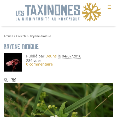
≡
Accueil
>
Collecte
>
Bryone dioïque
Bryone dioïque
Publié par
Deuns
le 04/07/2016
284 vues
0 commentaire