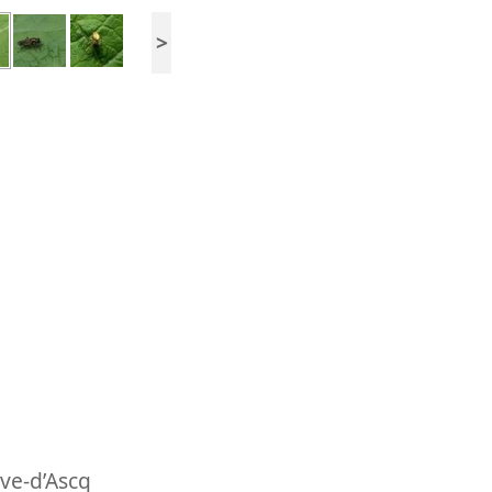
>
uve-d’Ascq