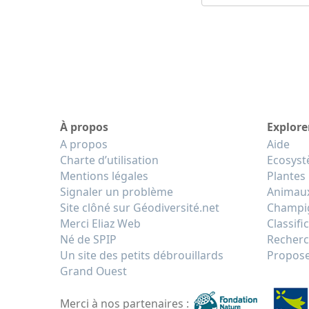
À propos
Explore
A propos
Aide
Charte d’utilisation
Ecosys
Mentions légales
Plantes
Signaler un problème
Animau
Site clôné sur Géodiversité.net
Champi
Merci Eliaz Web
Classifi
Né de SPIP
Recherc
Un site des petits débrouillards
Propose
Grand Ouest
Merci à nos partenaires :