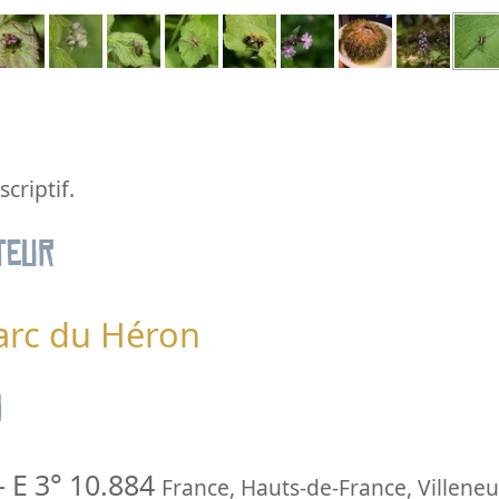
criptif.
teur
Parc du Héron
n
-
E 3° 10.884
France
,
Hauts-de-France
,
Villene