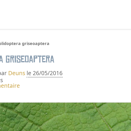
echercher :
olidoptera griseoaptera
a griseoaptera
par
Deuns
le 26/05/2016
s
entaire