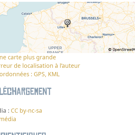
ne carte plus grande
reur de localisation à l’auteur
oordonnées : GPS, KML
éléchargement
ia :
CC by-nc-sa
 média