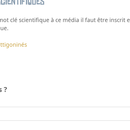
cientifiques
ot clé scientifique à ce média il faut être inscri
que.
ttigoninés
 ?