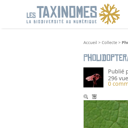
R
Accueil
>
Collecte
>
Ph
Pholidopter
Publié 
296 vue
0 comm