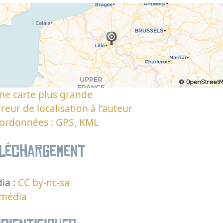
ne carte plus grande
reur de localisation à l’auteur
oordonnées : GPS, KML
éléchargement
ia :
CC by-nc-sa
 média