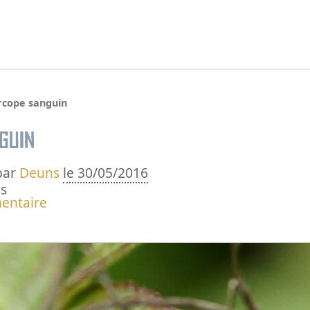
echercher :
rcope sanguin
guin
par
Deuns
le 30/05/2016
s
entaire