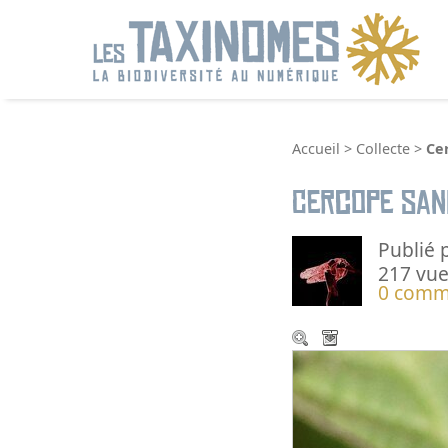
R
Accueil
>
Collecte
>
Ce
Cercope san
Publié 
217 vue
0 comm