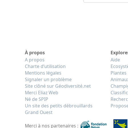
À propos
Explore
A propos
Aide
Charte d’utilisation
Ecosys
Mentions légales
Plantes
Signaler un problème
Animau
Site clôné sur Géodiversité.net
Champi
Merci Eliaz Web
Classifi
Né de SPIP
Recherc
Un site des petits débrouillards
Propose
Grand Ouest
Merci à nos partenaires :