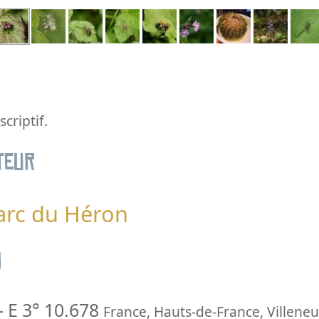
criptif.
teur
Parc du Héron
n
-
E 3° 10.678
France
,
Hauts-de-France
,
Villene