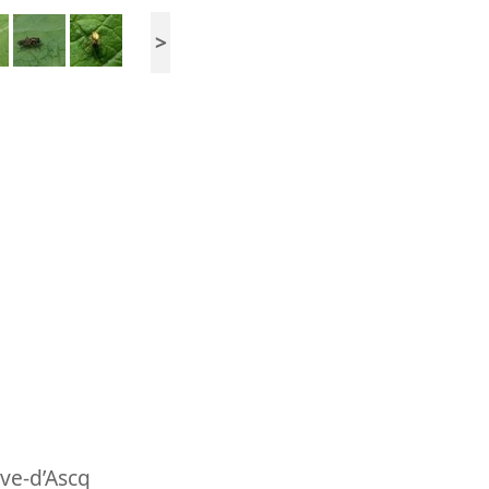
>
uve-d’Ascq