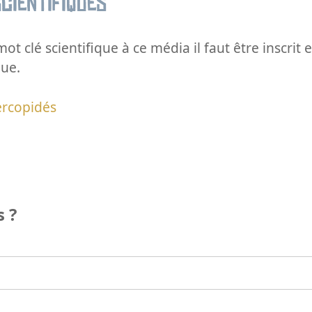
cientifiques
ot clé scientifique à ce média il faut être inscri
que.
ercopidés
 ?