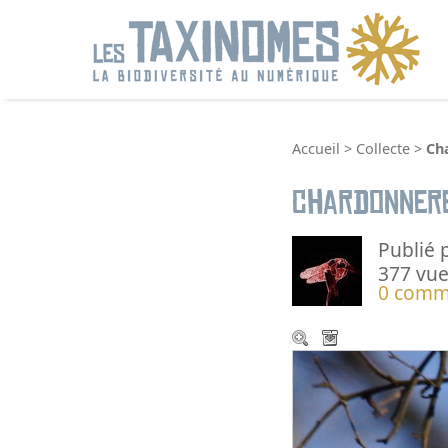
R
Accueil
>
Collecte
>
Ch
Chardonner
Publié 
377 vue
0 comm