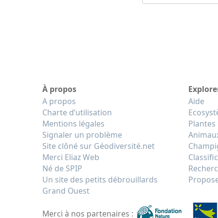
À propos
Explore
A propos
Aide
Charte d’utilisation
Ecosys
Mentions légales
Plantes
Signaler un problème
Animau
Site clôné sur Géodiversité.net
Champi
Merci Eliaz Web
Classifi
Né de SPIP
Recherc
Un site des petits débrouillards
Propose
Grand Ouest
Merci à nos partenaires :