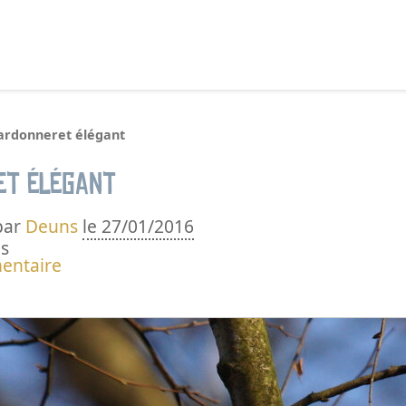
echercher :
ardonneret élégant
et élégant
par
Deuns
le 27/01/2016
s
entaire