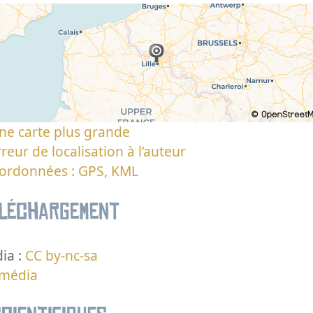
ne carte plus grande
reur de localisation à l’auteur
oordonnées : GPS, KML
éléchargement
ia :
CC by-nc-sa
 média