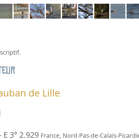
criptif.
teur
auban de Lille
n
-
E 3° 2.929
France
,
Nord-Pas-de-Calais-Picardi