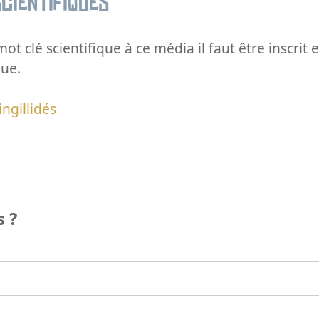
cientifiques
ot clé scientifique à ce média il faut être inscri
que.
ingillidés
 ?