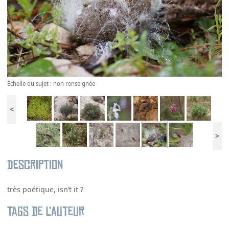
Échelle du sujet : non renseignée
<
>
Description
très poétique, isn’t it ?
Tags de l’auteur