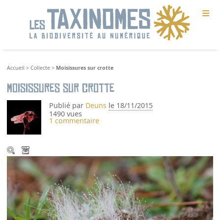
≡
Accueil
>
Collecte
>
Moisissures sur crotte
Moisissures sur crotte
Publié par
Deuns
le 18/11/2015
1490 vues
1 commentaire