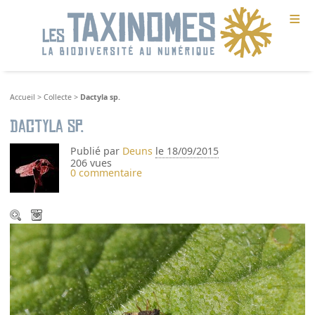
≡
Accueil
>
Collecte
>
Dactyla sp.
Dactyla sp.
Publié par
Deuns
le 18/09/2015
206 vues
0 commentaire