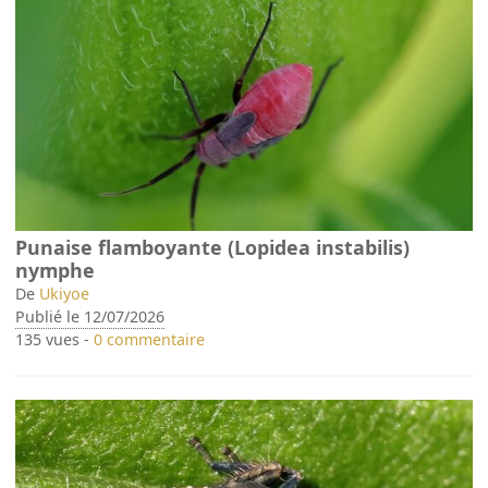
Punaise flamboyante (Lopidea instabilis)
nymphe
De
Ukiyoe
Publié le 12/07/2026
135 vues -
0 commentaire