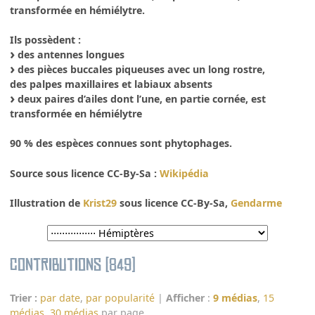
transformée en hémiélytre.
Ils possèdent :
des antennes longues
des pièces buccales piqueuses avec un long rostre,
des palpes maxillaires et labiaux absents
deux paires d’ailes dont l’une, en partie cornée, est
transformée en hémiélytre
90 % des espèces connues sont phytophages.
Source sous licence CC-By-Sa :
Wikipédia
Illustration de
Krist29
sous licence CC-By-Sa,
Gendarme
Contributions (849)
Trier :
par date
,
par popularité
|
Afficher
:
9 médias
,
15
médias
,
30 médias
par page