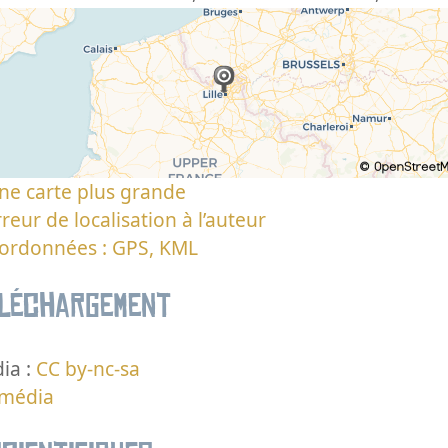
ne carte plus grande
reur de localisation à l’auteur
oordonnées : GPS, KML
éléchargement
ia :
CC by-nc-sa
 média