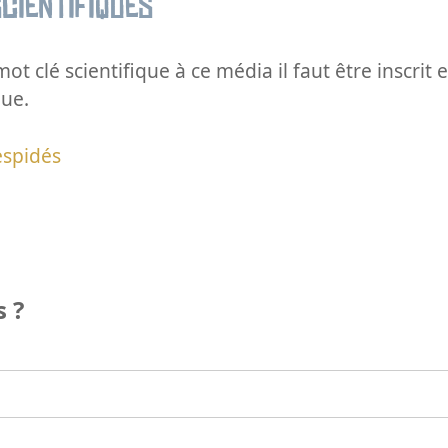
cientifiques
ot clé scientifique à ce média il faut être inscri
que.
espidés
 ?