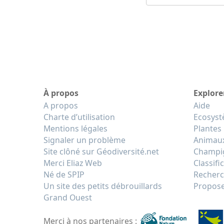
À propos
Explore
A propos
Aide
Charte d’utilisation
Ecosys
Mentions légales
Plantes
Signaler un problème
Animau
Site clôné sur Géodiversité.net
Champi
Merci Eliaz Web
Classifi
Né de SPIP
Recherc
Un site des petits débrouillards
Propose
Grand Ouest
Merci à nos partenaires :