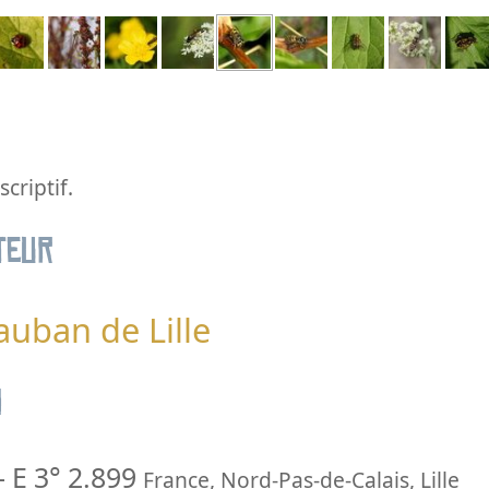
criptif.
teur
auban de Lille
n
-
E 3° 2.899
France
,
Nord-Pas-de-Calais
,
Lille