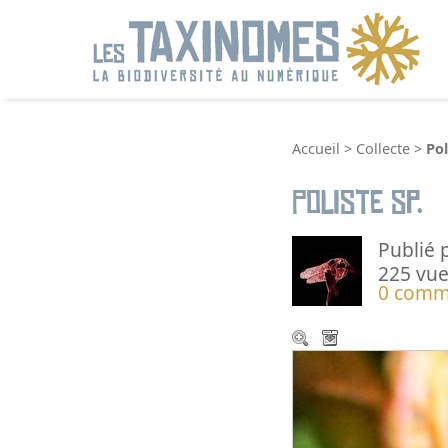
R
Accueil
>
Collecte
>
Pol
Poliste sp.
Publié 
225 vue
0 comm