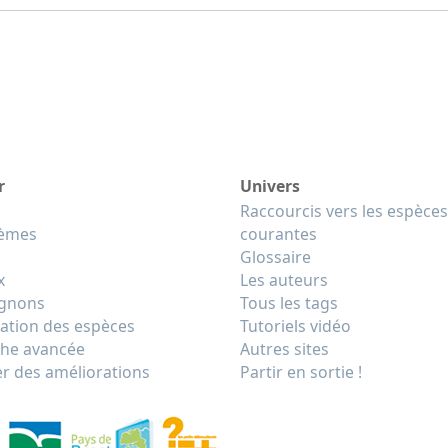
r
Univers
Raccourcis vers les espèces
tèmes
courantes
Glossaire
x
Les auteurs
gnons
Tous les tags
cation des espèces
Tutoriels vidéo
he avancée
Autres sites
r des améliorations
Partir en sortie !