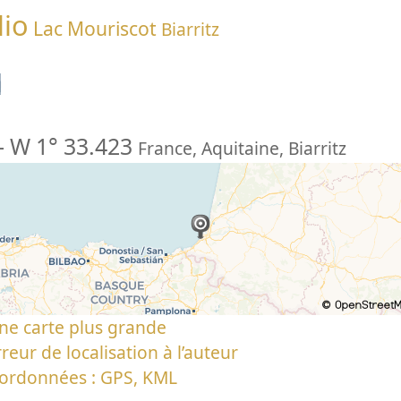
dio
Lac Mouriscot
Biarritz
n
-
W 1° 33.423
France
,
Aquitaine
,
Biarritz
ne carte plus grande
reur de localisation à l’auteur
oordonnées : GPS, KML