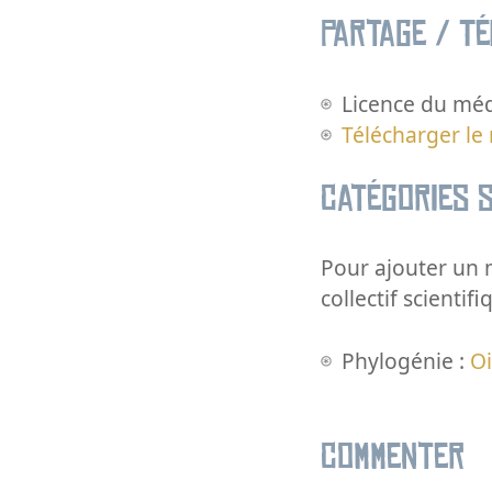
Partage / T
Licence du méd
Télécharger le
Catégories s
Pour ajouter un m
collectif scientifi
Phylogénie :
O
Commenter