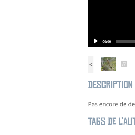
Current
00:00
time
<
Description
Pas encore de des
Tags de l’au