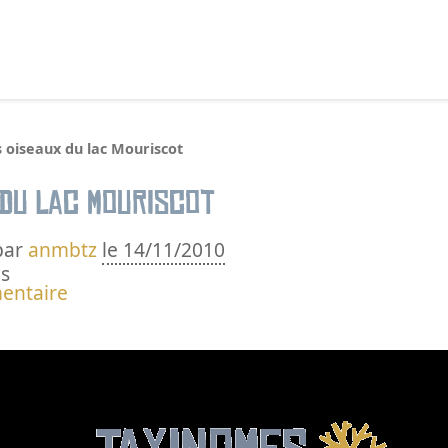
echercher :
 oiseaux du lac Mouriscot
 du lac Mouriscot
par
anmbtz
le 14/11/2010
s
entaire