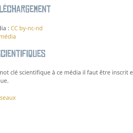
éléchargement
ia :
CC by-nc-nd
 média
cientifiques
ot clé scientifique à ce média il faut être inscri
que.
iseaux