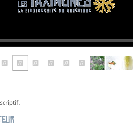
Audio
Player
criptif.
teur