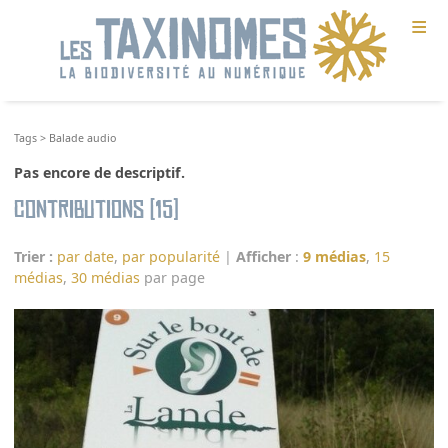
≡
Tags
>
Balade audio
Pas encore de descriptif.
Contributions (15)
Trier :
par date
,
par popularité
|
Afficher
:
9 médias
,
15
médias
,
30 médias
par page