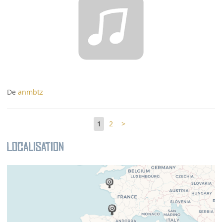
De
anmbtz
1
2
>
Localisation