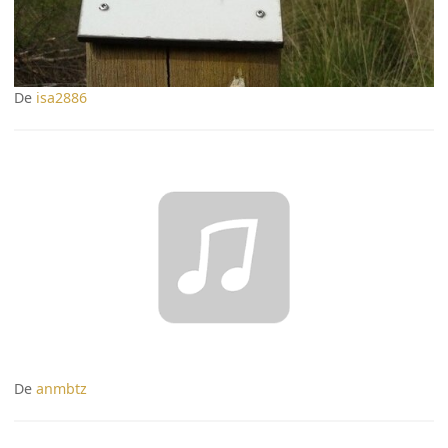
De
isa2886
De
anmbtz