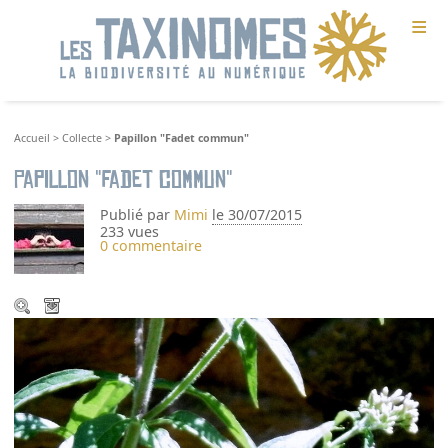
≡
Accueil
>
Collecte
>
Papillon "Fadet commun"
Papillon "Fadet commun"
Publié par
Mimi
le 30/07/2015
233 vues
0 commentaire