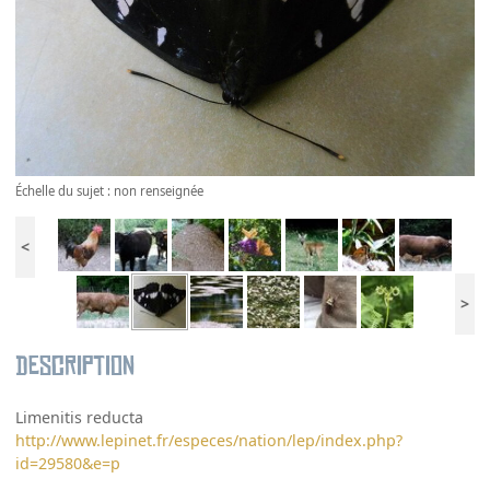
Échelle du sujet : non renseignée
<
>
Description
Limenitis reducta
http://www.lepinet.fr/especes/nation/lep/index.php?
id=29580&e=p