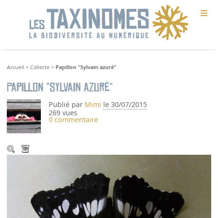
≡
Accueil
>
Collecte
>
Papillon "Sylvain azuré"
Papillon "Sylvain azuré"
Publié par
Mimi
le 30/07/2015
269 vues
0 commentaire