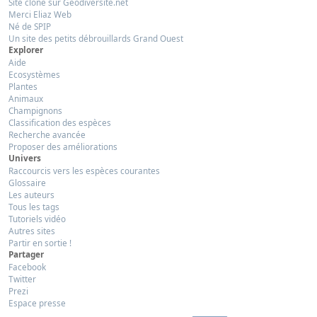
Site clôné sur Géodiversité.net
Merci Eliaz Web
Né de SPIP
Un site des petits débrouillards Grand Ouest
Explorer
Aide
Ecosystèmes
Plantes
Animaux
Champignons
Classification des espèces
Recherche avancée
Proposer des améliorations
Univers
Raccourcis vers les espèces courantes
Glossaire
Les auteurs
Tous les tags
Tutoriels vidéo
Autres sites
Partir en sortie !
Partager
Facebook
Twitter
Prezi
Espace presse