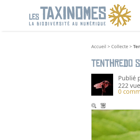
R
Accueil
>
Collecte
>
Te
Tenthredo s
Publié 
222 vue
0 comm