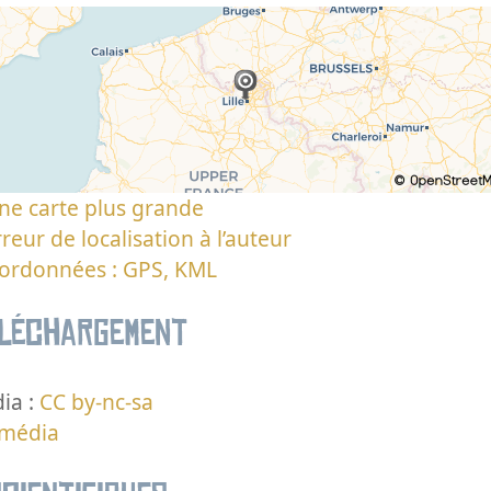
ne carte plus grande
reur de localisation à l’auteur
oordonnées : GPS, KML
éléchargement
ia :
CC by-nc-sa
 média