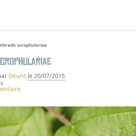
echercher :
nthredo scrophulariae
crophulariae
par
Deuns
le 20/07/2015
s
entaire