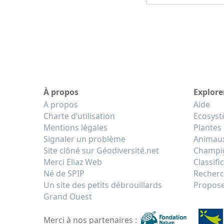
À propos
Explore
A propos
Aide
Charte d’utilisation
Ecosys
Mentions légales
Plantes
Signaler un problème
Animau
Site clôné sur Géodiversité.net
Champi
Merci Eliaz Web
Classifi
Né de SPIP
Recherc
Un site des petits débrouillards
Propose
Grand Ouest
Merci à nos partenaires :