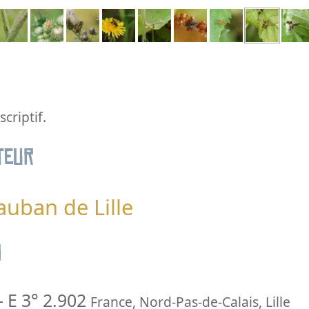
criptif.
teur
auban de Lille
n
-
E 3° 2.902
France
,
Nord-Pas-de-Calais
,
Lille