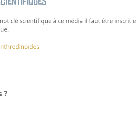
cientifiques
ot clé scientifique à ce média il faut être inscri
que.
enthredinoïdes
 ?