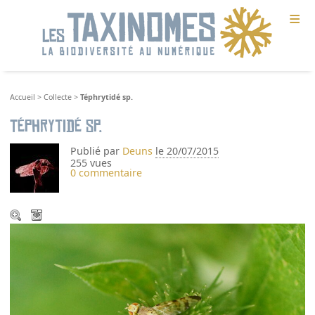
≡
Accueil
>
Collecte
>
Téphrytidé sp.
Téphrytidé sp.
Publié par
Deuns
le 20/07/2015
255 vues
0 commentaire