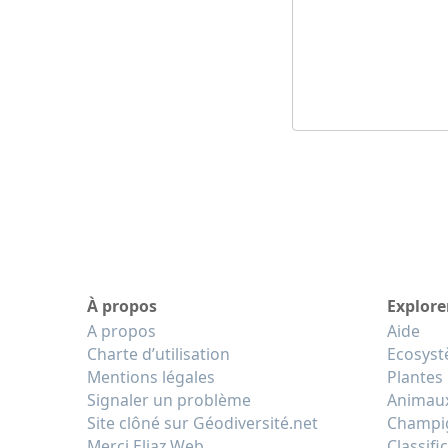
À propos
Explore
A propos
Aide
Charte d’utilisation
Ecosys
Mentions légales
Plantes
Signaler un problème
Animau
Site clôné sur Géodiversité.net
Champi
Merci Eliaz Web
Classifi