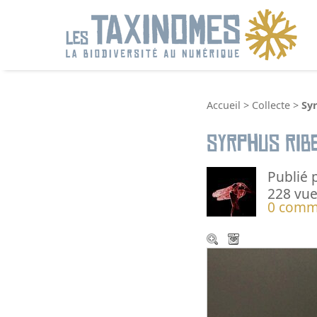
R
Accueil
>
Collecte
>
Syr
Syrphus ribe
Publié 
228 vue
0 comm