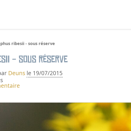
echercher :
phus ribesii - sous réserve
sii - sous réserve
par
Deuns
le 19/07/2015
s
entaire