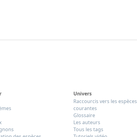
r
Univers
Raccourcis vers les espèces
tèmes
courantes
Glossaire
x
Les auteurs
gnons
Tous les tags
cation des espèces
Tutoriels vidéo