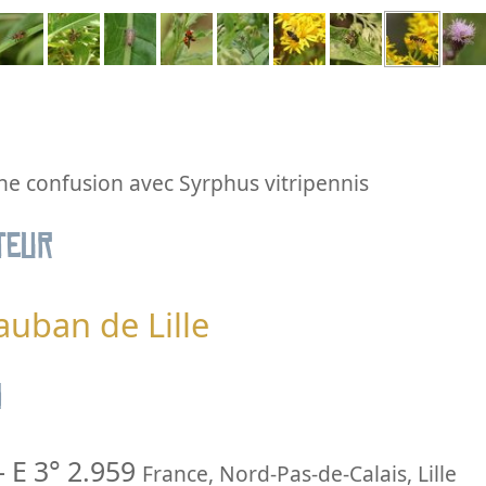
une confusion avec Syrphus vitripennis
teur
auban de Lille
n
-
E 3° 2.959
France
,
Nord-Pas-de-Calais
,
Lille