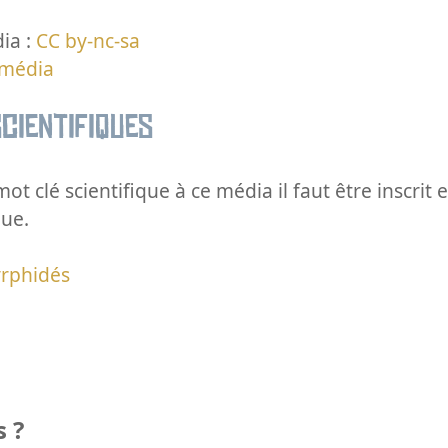
ia :
CC by-nc-sa
 média
cientifiques
ot clé scientifique à ce média il faut être inscri
que.
yrphidés
 ?