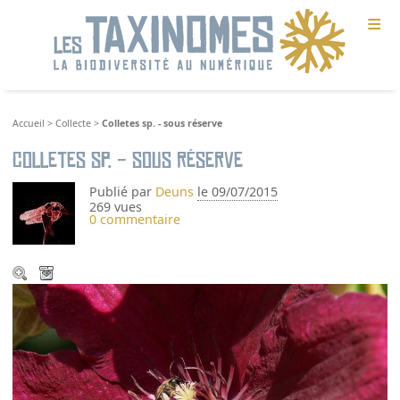
≡
Accueil
>
Collecte
>
Colletes sp. - sous réserve
Colletes sp. - sous réserve
Publié par
Deuns
le 09/07/2015
269 vues
0 commentaire