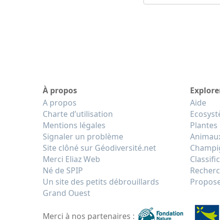
À propos
Explore
A propos
Aide
Charte d’utilisation
Ecosys
Mentions légales
Plantes
Signaler un problème
Animau
Site clôné sur Géodiversité.net
Champi
Merci Eliaz Web
Classifi
Né de SPIP
Recherc
Un site des petits débrouillards
Propose
Grand Ouest
Merci à nos partenaires :