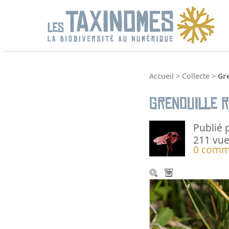
R
Accueil
>
Collecte
>
Gr
Grenouille 
Publié 
211 vue
0 comm