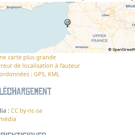
ne carte plus grande
reur de localisation à l’auteur
oordonnées : GPS, KML
éléchargement
ia :
CC by-nc-sa
 média