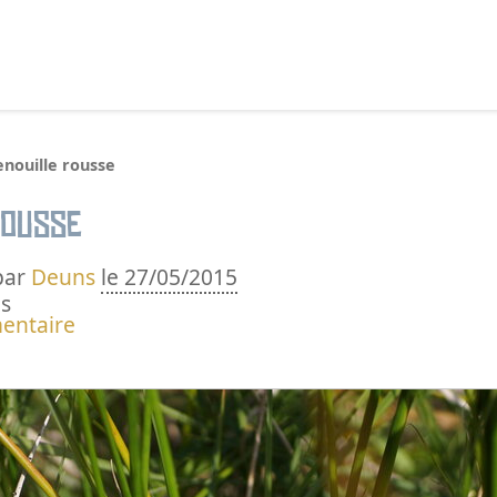
echercher :
enouille rousse
rousse
par
Deuns
le 27/05/2015
s
entaire