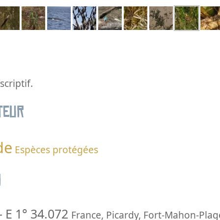
criptif.
teur
de
Espèces protégées
n
-
E 1° 34.072
France
,
Picardy
,
Fort-Mahon-Plag