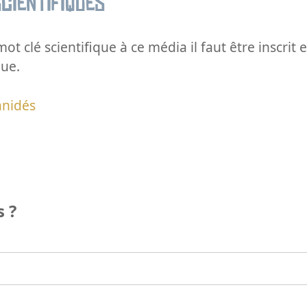
cientifiques
ot clé scientifique à ce média il faut être inscri
que.
anidés
 ?