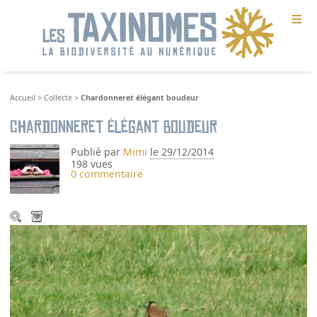
≡
Accueil
>
Collecte
>
Chardonneret élégant boudeur
Chardonneret élégant boudeur
Publié par
Mimi
le 29/12/2014
198 vues
0 commentaire