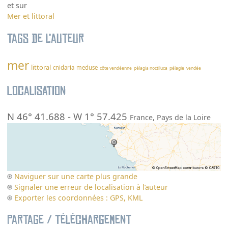
et sur
Mer et littoral
Tags de l’auteur
mer
littoral
cnidaria
meduse
côte vendéenne
pélagia noctiluca
pélagie
vendée
Localisation
N 46° 41.688
-
W 1° 57.425
France
,
Pays de la Loire
Naviguer sur une carte plus grande
Signaler une erreur de localisation à l’auteur
Exporter les coordonnées : GPS, KML
Partage / Téléchargement