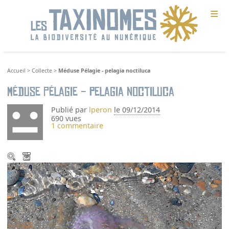
≡
Accueil
>
Collecte
>
Méduse Pélagie - pelagia noctiluca
Méduse Pélagie - pelagia noctiluca
Publié par
lperon
le 09/12/2014
690 vues
1 commentaire