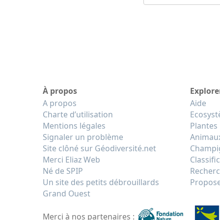
À propos
Explore
A propos
Aide
Charte d’utilisation
Ecosys
Mentions légales
Plantes
Signaler un problème
Animau
Site clôné sur Géodiversité.net
Champi
Merci Eliaz Web
Classifi
Né de SPIP
Recherc
Un site des petits débrouillards
Propose
Grand Ouest
Merci à nos partenaires :