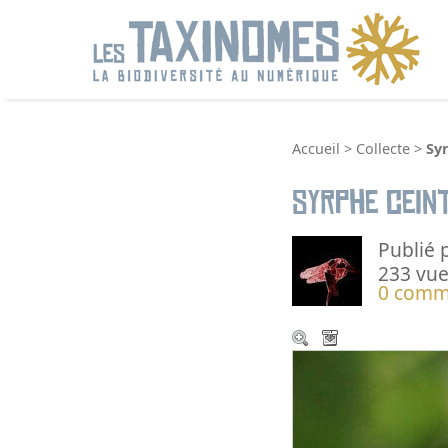
R
Accueil
>
Collecte
>
Sy
Syrphe cein
Publié 
233 vue
0 comm