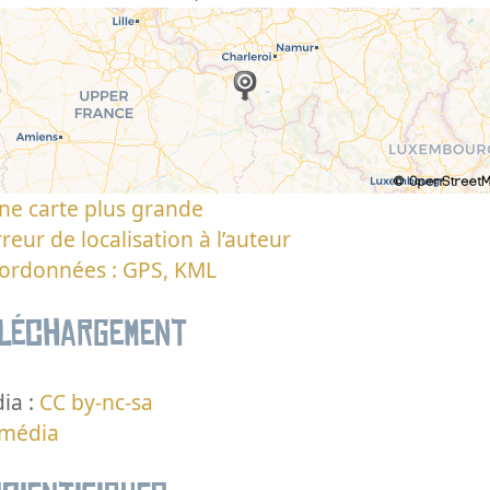
ne carte plus grande
reur de localisation à l’auteur
oordonnées : GPS, KML
éléchargement
ia :
CC by-nc-sa
 média