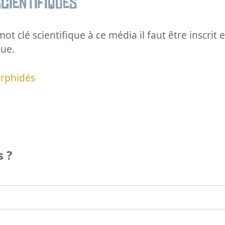
cientifiques
ot clé scientifique à ce média il faut être inscri
que.
yrphidés
 ?