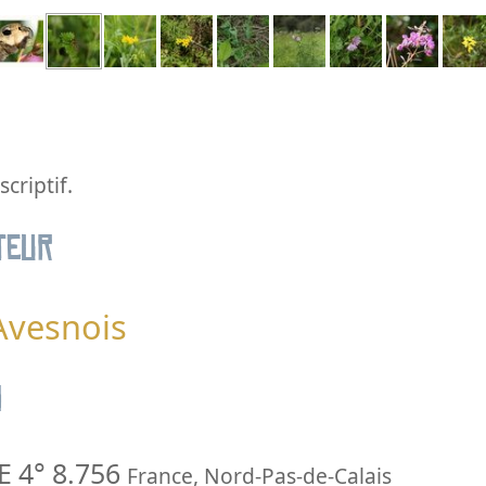
criptif.
teur
’Avesnois
n
E 4° 8.756
France
,
Nord-Pas-de-Calais