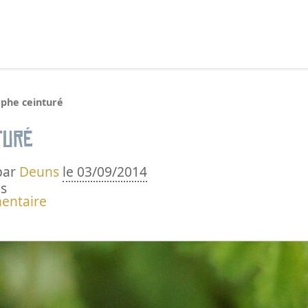
echercher :
rphe ceinturé
turé
par
Deuns
le 03/09/2014
s
entaire