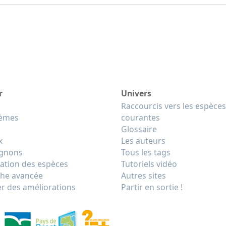
r
Univers
Raccourcis vers les espèces
tèmes
courantes
Glossaire
x
Les auteurs
gnons
Tous les tags
cation des espèces
Tutoriels vidéo
he avancée
Autres sites
r des améliorations
Partir en sortie !