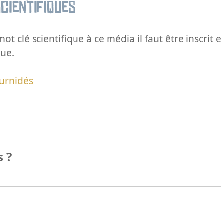
cientifiques
ot clé scientifique à ce média il faut être inscri
que.
urnidés
 ?