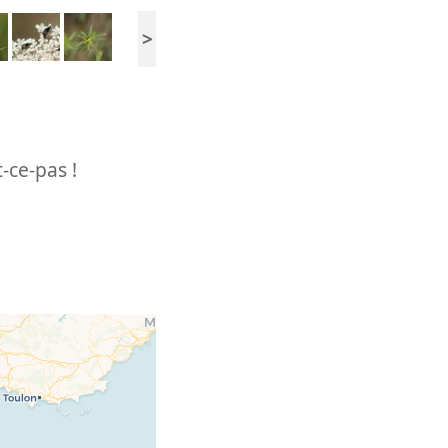
>
-ce-pas !