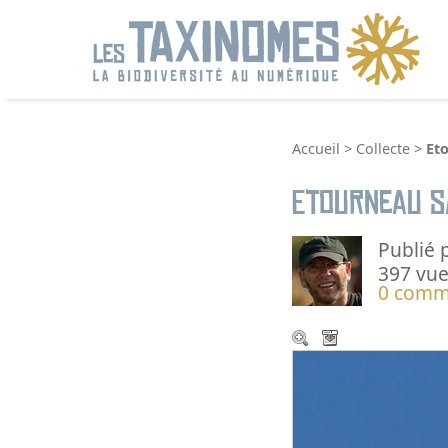
R
Accueil
>
Collecte
>
Et
Etourneau s
Publié 
397 vue
0 comm