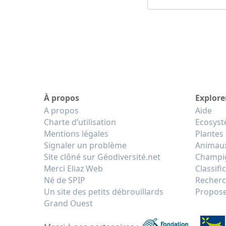
À propos
Explore
A propos
Aide
Charte d’utilisation
Ecosys
Mentions légales
Plantes
Signaler un problème
Animau
Site clôné sur Géodiversité.net
Champi
Merci Eliaz Web
Classifi
Né de SPIP
Recherc
Un site des petits débrouillards
Propose
Grand Ouest