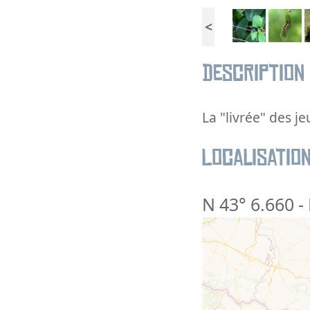
<
Description
La "livrée" des j
Localisatio
N 43° 6.660
-