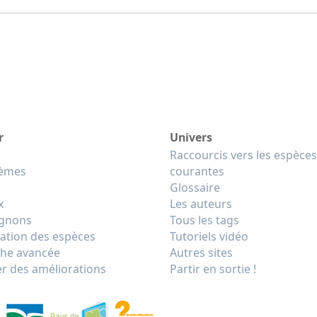
r
Univers
Raccourcis vers les espèces
tèmes
courantes
Glossaire
x
Les auteurs
gnons
Tous les tags
cation des espèces
Tutoriels vidéo
he avancée
Autres sites
r des améliorations
Partir en sortie !