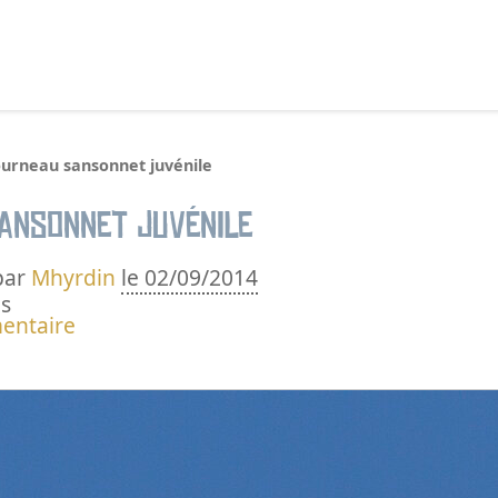
echercher :
ourneau sansonnet juvénile
ansonnet juvénile
par
Mhyrdin
le 02/09/2014
s
entaire