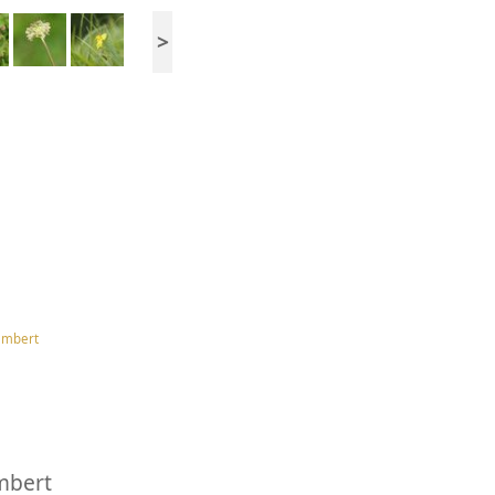
>
embert
mbert