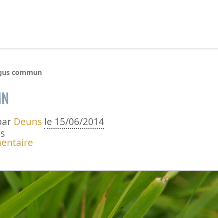
echercher :
gus commun
un
par
Deuns
le 15/06/2014
s
entaire