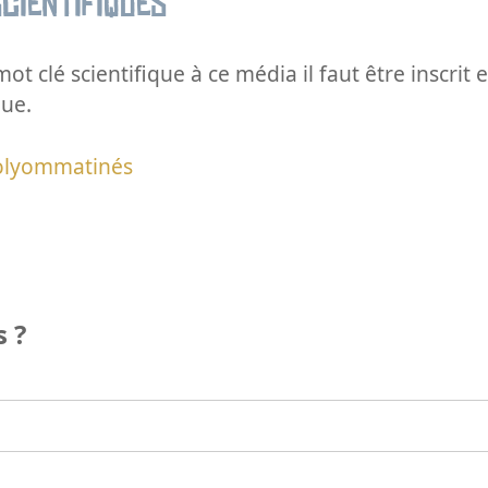
cientifiques
ot clé scientifique à ce média il faut être inscri
que.
olyommatinés
 ?