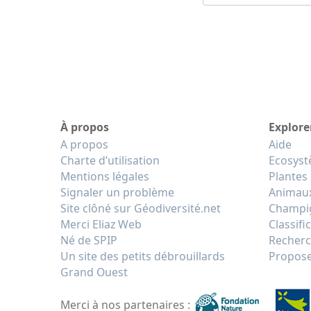
À propos
Explore
A propos
Aide
Charte d’utilisation
Ecosys
Mentions légales
Plantes
Signaler un problème
Animau
Site clôné sur Géodiversité.net
Champi
Merci Eliaz Web
Classifi
Né de SPIP
Recherc
Un site des petits débrouillards
Propose
Grand Ouest
Merci à nos partenaires :