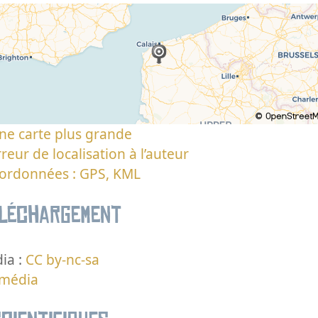
ne carte plus grande
reur de localisation à l’auteur
oordonnées : GPS, KML
éléchargement
ia :
CC by-nc-sa
 média