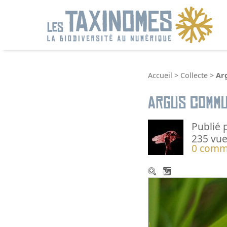
R
Accueil
>
Collecte
>
Ar
Argus comm
Publié 
235 vue
0 comm