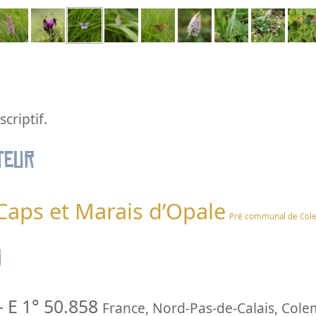
criptif.
teur
 Caps et Marais d’Opale
Pré communal de Col
n
-
E 1° 50.858
France
,
Nord-Pas-de-Calais
,
Cole