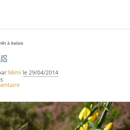
echercher :
êt à balais
is
par
Mimi
le 29/04/2014
s
entaire