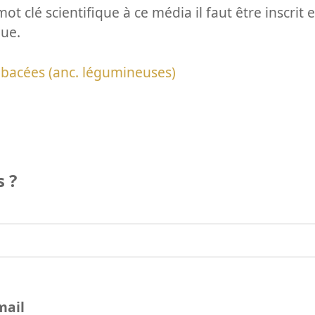
ot clé scientifique à ce média il faut être inscri
que.
bacées (anc. légumineuses)
 ?
mail