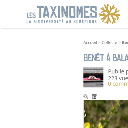
R
Accueil
>
Collecte
>
Gen
Genêt à bala
Publié 
223 vue
0 comm