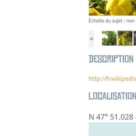
Échelle du sujet : no
<
Description
http://fr.wikip
Localisatio
N 47° 51.028