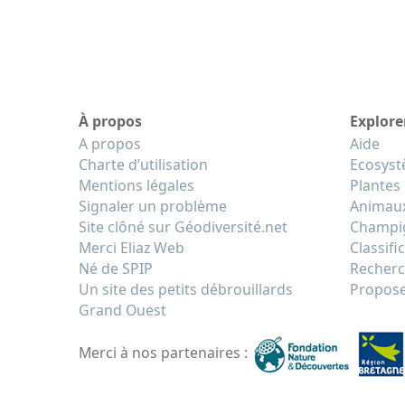
À propos
Explore
A propos
Aide
Charte d’utilisation
Ecosys
Mentions légales
Plantes
Signaler un problème
Animau
Site clôné sur Géodiversité.net
Champi
Merci Eliaz Web
Classifi
Né de SPIP
Recherc
Un site des petits débrouillards
Propose
Grand Ouest
Merci à nos partenaires :