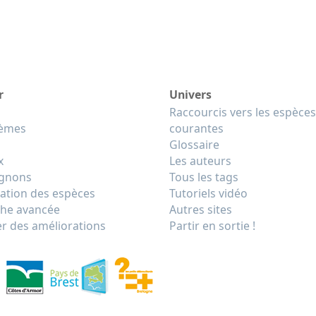
r
Univers
Raccourcis vers les espèces
tèmes
courantes
Glossaire
x
Les auteurs
gnons
Tous les tags
cation des espèces
Tutoriels vidéo
he avancée
Autres sites
r des améliorations
Partir en sortie !