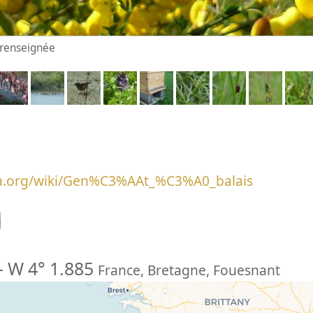
n renseignée
edia.org/wiki/Gen%C3%AAt_%C3%A0_balais
n
-
W 4° 1.885
France
,
Bretagne
,
Fouesnant