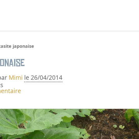
echercher :
asite japonaise
ponaise
par
Mimi
le 26/04/2014
s
entaire