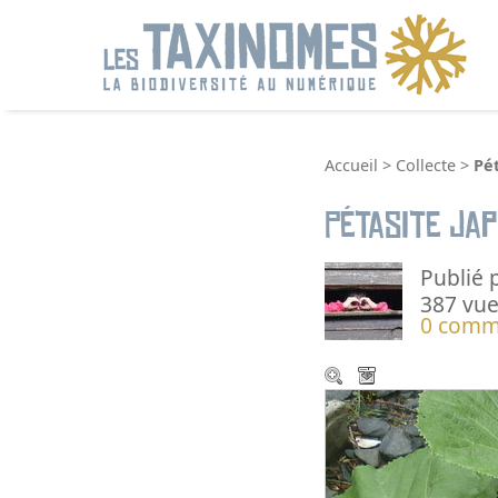
R
Accueil
>
Collecte
>
Pét
Pétasite ja
Publié 
387 vue
0 comm