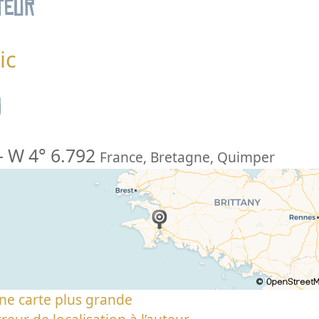
teur
ic
n
-
W 4° 6.792
France
,
Bretagne
,
Quimper
ne carte plus grande