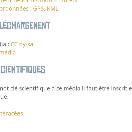
reur de localisation à l’auteur
oordonnées : GPS, KML
éléchargement
ia :
CC by-sa
 média
cientifiques
ot clé scientifique à ce média il faut être inscri
que.
téracées