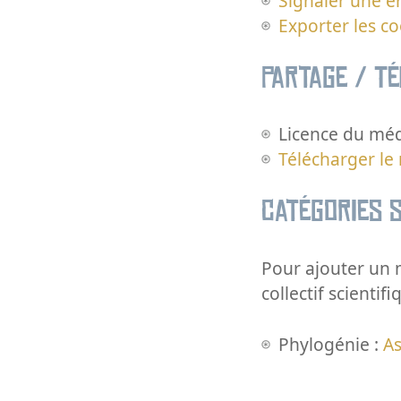
Signaler une er
Exporter les c
Partage / T
Licence du méd
Télécharger le
Catégories s
Pour ajouter un m
collectif scientifi
Phylogénie :
As