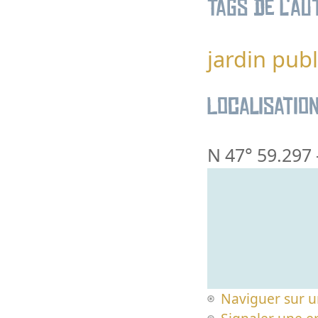
Tags de l’au
jardin publ
Localisatio
N 47° 59.297
Naviguer sur u