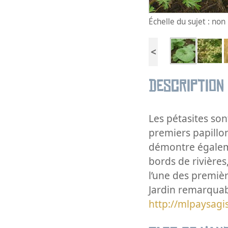
Échelle du sujet : no
<
Description
Les pétasites son
premiers papillon
démontre égaleme
bords de rivière
l’une des premièr
Jardin remarquab
http://mlpaysagi