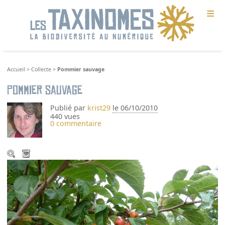
≡
Accueil
>
Collecte
>
Pommier sauvage
Pommier sauvage
Publié par
krist29
le 06/10/2010
440 vues
0 commentaire