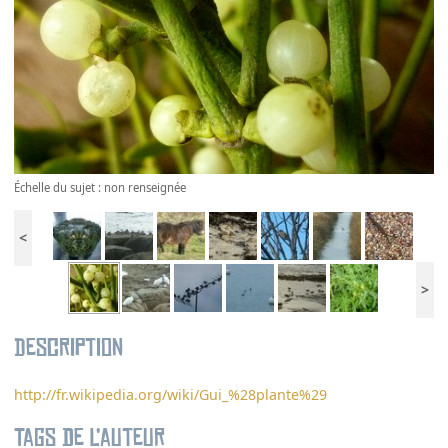
Échelle du sujet : non renseignée
<
>
Description
http://fr.wikipedia.org/wiki/Gui_%28plante%29
Tags de l’auteur