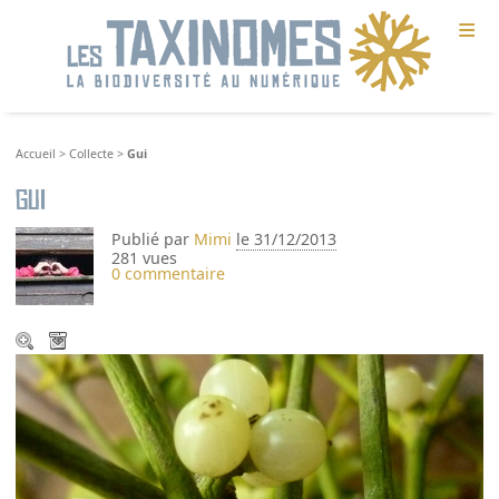
≡
Accueil
>
Collecte
>
Gui
Gui
Publié par
Mimi
le 31/12/2013
281 vues
0 commentaire