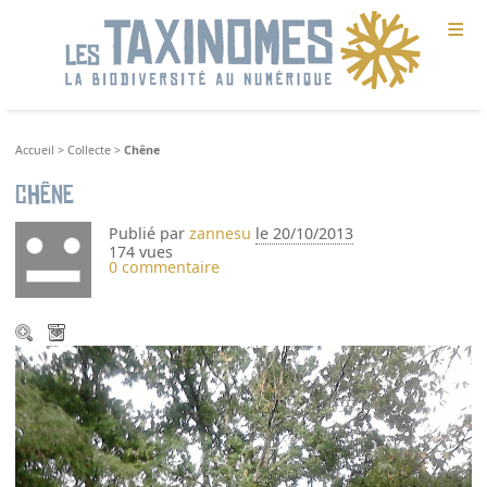
≡
Accueil
>
Collecte
>
Chêne
Chêne
Publié par
zannesu
le 20/10/2013
174 vues
0 commentaire