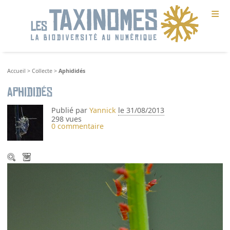
≡
Accueil
>
Collecte
>
Aphididés
Aphididés
Publié par
Yannick
le 31/08/2013
298 vues
0 commentaire