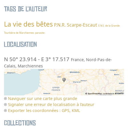
Tags de l’auteur
La vie des bêtes
P.N.R. Scarpe-Escaut
E.N.S. de la Grande
Tourbière de Marchiennes
parasite
Localisation
N 50° 23.914
-
E 3° 17.517
France
,
Nord-Pas-de-
Calais
,
Marchiennes
Naviguer sur une carte plus grande
Signaler une erreur de localisation à l’auteur
Exporter les coordonnées : GPS, KML
Collections