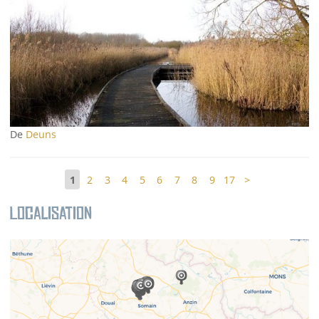
De
Deuns
1
2
3
4
5
6
7
8
9
17
>
Localisation