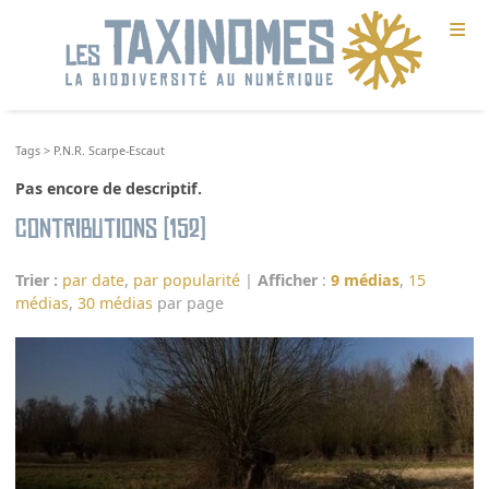
≡
Tags
>
P.N.R. Scarpe-Escaut
Pas encore de descriptif.
Contributions (152)
Trier :
par date
,
par popularité
|
Afficher
:
9 médias
,
15
médias
,
30 médias
par page