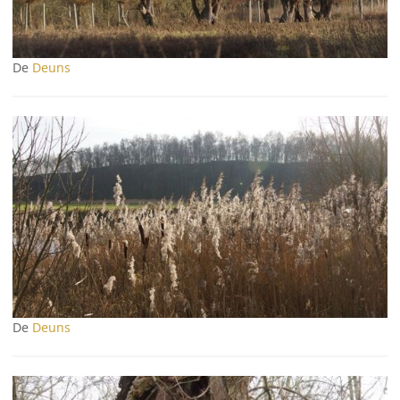
De
Deuns
De
Deuns