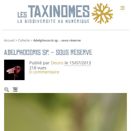
≡
Accueil
>
Collecte
>
Adelphocoris sp. - sous réserve
Adelphocoris sp. - sous réserve
Publié par
Deuns
le 15/07/2013
218 vues
0 commentaire