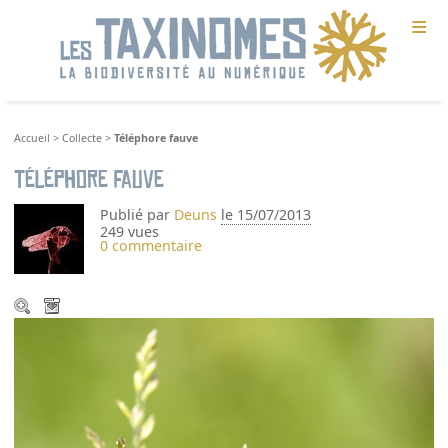
≡
Accueil
>
Collecte
>
Téléphore fauve
Téléphore fauve
Publié par
Deuns
le 15/07/2013
249 vues
0 commentaire