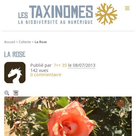
≡
Accueil
>
Collecte
>
La Rose
La Rose
Publié par
?=+ 35
le 08/07/2013
142 vues
0 commentaire