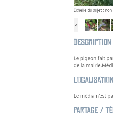
Échelle du sujet : no
<
Description
Le pigeon fait par
de la mairie.Méd
Localisatio
Le média n’est pa
Partage / T