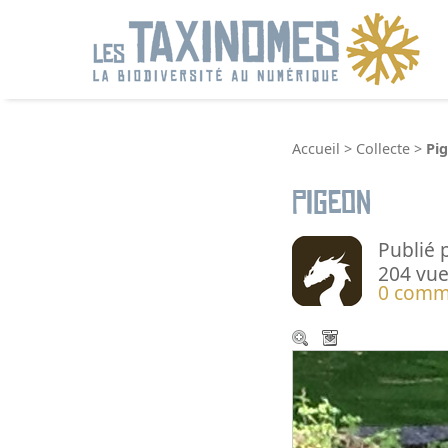
R
Accueil
>
Collecte
>
Pi
Pigeon
Publié 
204 vue
0 comm