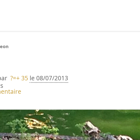
echercher :
geon
par
?=+ 35
le 08/07/2013
s
entaire