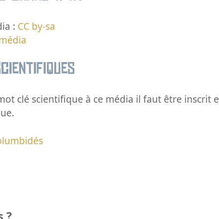
ia :
CC by-sa
 média
cientifiques
ot clé scientifique à ce média il faut être inscri
que.
olumbidés
 ?