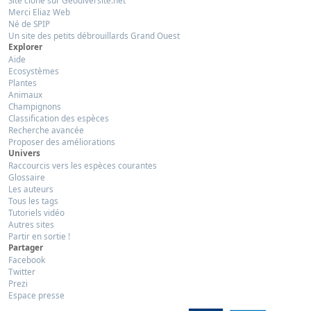
Site clôné sur Géodiversité.net
Merci Eliaz Web
Né de SPIP
Un site des petits débrouillards Grand Ouest
Explorer
Aide
Ecosystèmes
Plantes
Animaux
Champignons
Classification des espèces
Recherche avancée
Proposer des améliorations
Univers
Raccourcis vers les espèces courantes
Glossaire
Les auteurs
Tous les tags
Tutoriels vidéo
Autres sites
Partir en sortie !
Partager
Facebook
Twitter
Prezi
Espace presse