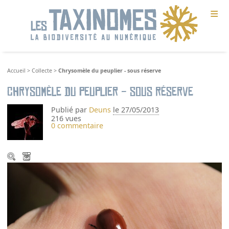
≡
Accueil
>
Collecte
>
Chrysomèle du peuplier - sous réserve
Chrysomèle du peuplier - sous réserve
Publié par
Deuns
le 27/05/2013
216 vues
0 commentaire