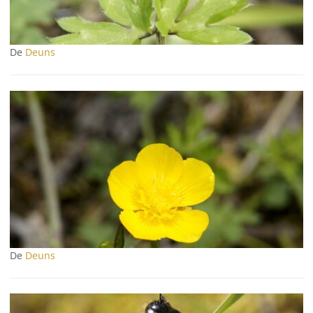
De
Deuns
De
Deuns