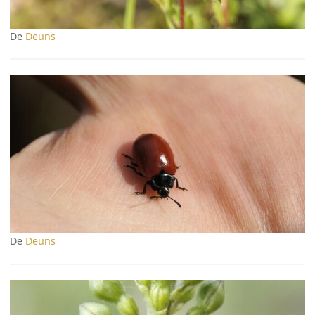
De
Deuns
De
Deuns