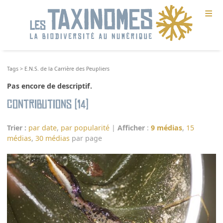
≡
Tags
>
E.N.S. de la Carrière des Peupliers
Pas encore de descriptif.
Contributions (14)
Trier :
par date
,
par popularité
|
Afficher
:
9 médias
,
15
médias
,
30 médias
par page