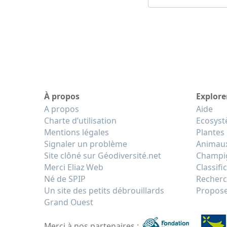
À propos
Explore
A propos
Aide
Charte d’utilisation
Ecosys
Mentions légales
Plantes
Signaler un problème
Animau
Site clôné sur Géodiversité.net
Champi
Merci Eliaz Web
Classifi
Né de SPIP
Recherc
Un site des petits débrouillards
Propose
Grand Ouest
Merci à nos partenaires :