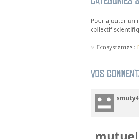
Catégories s
Pour ajouter un m
collectif scientifi
Ecosystèmes :
Vos comment
smuty4
mutuell