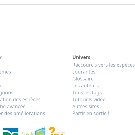
r
Univers
Raccourcis vers les espèces
tèmes
courantes
Glossaire
x
Les auteurs
gnons
Tous les tags
cation des espèces
Tutoriels vidéo
he avancée
Autres sites
r des améliorations
Partir en sortie !