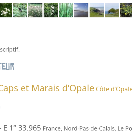
criptif.
teur
 Caps et Marais d’Opale
Côte d’Opal
n
-
E 1° 33.965
France
,
Nord-Pas-de-Calais
,
Le Po