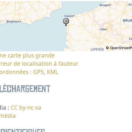
ne carte plus grande
reur de localisation à l’auteur
oordonnées : GPS, KML
éléchargement
ia :
CC by-nc-sa
 média