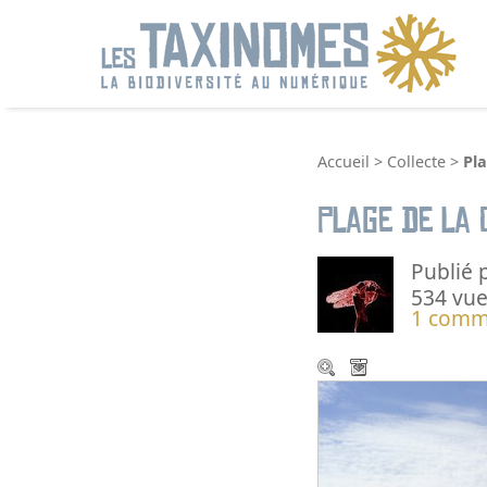
R
Accueil
>
Collecte
>
Pl
Plage de la 
Publié 
534 vue
1 comm