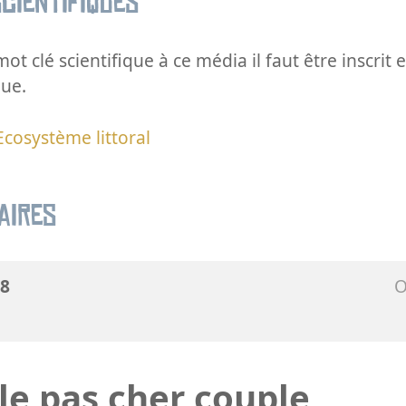
cientifiques
ot clé scientifique à ce média il faut être inscri
que.
Ecosystème littoral
aires
8
O
e pas cher couple