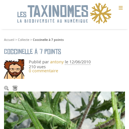
≡
Accueil
>
Collecte
>
Coccinelle à 7 points
Coccinelle à 7 points
Publié par
antony
le 12/06/2010
210 vues
0 commentaire