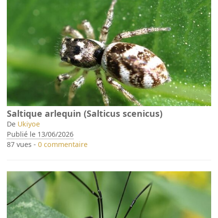
Saltique arlequin (Salticus scenicus)
De
Ukiyoe
Publié le 13/06/2026
87 vues -
0 commentaire