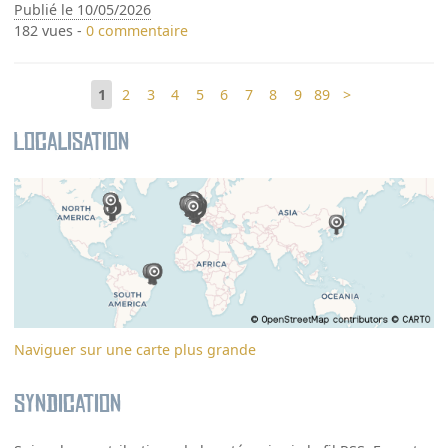
Publié le 10/05/2026
182 vues -
0 commentaire
1
2
3
4
5
6
7
8
9
89
>
Localisation
Naviguer sur une carte plus grande
Syndication