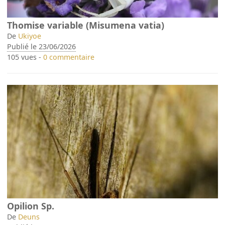
Thomise variable (Misumena vatia)
De
Ukiyoe
Publié le 23/06/2026
105 vues -
0 commentaire
Opilion Sp.
De
Deuns