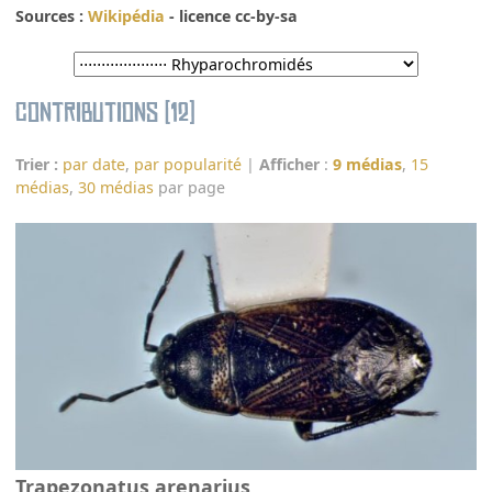
Sources :
Wikipédia
- licence cc-by-sa
Contributions (12)
Trier :
par date
,
par popularité
|
Afficher
:
9 médias
,
15
médias
,
30 médias
par page
Trapezonatus arenarius