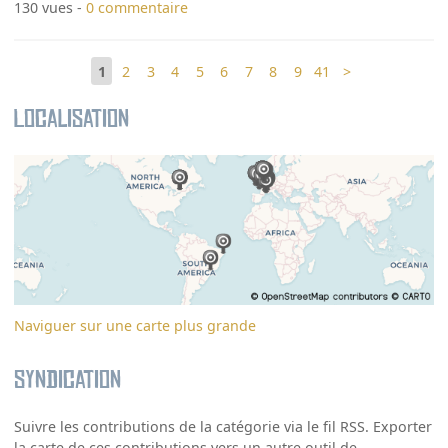
130 vues -
0 commentaire
1
2
3
4
5
6
7
8
9
41
>
Localisation
Naviguer sur une carte plus grande
Syndication
Suivre les contributions de la catégorie via le fil RSS. Exporter
la carte de ces contributions vers un autre outil de