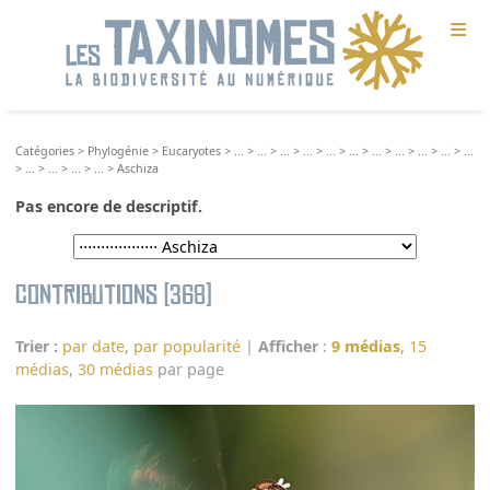
≡
Catégories
>
Phylogénie
>
Eucaryotes
>
...
>
...
>
...
>
...
>
...
>
...
>
...
>
...
>
...
>
...
>
...
>
...
>
...
>
...
>
...
>
Aschiza
Pas encore de descriptif.
Contributions (368)
Trier :
par date
,
par popularité
|
Afficher
:
9 médias
,
15
médias
,
30 médias
par page