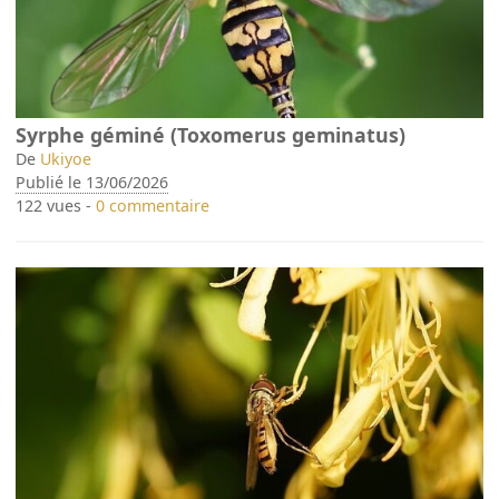
Syrphe géminé (Toxomerus geminatus)
De
Ukiyoe
Publié le 13/06/2026
122 vues -
0 commentaire