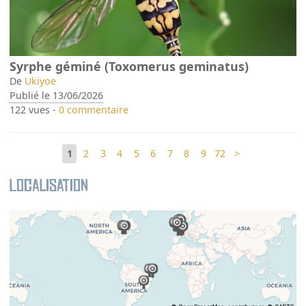
Syrphe géminé (Toxomerus geminatus)
De
Ukiyoe
Publié le 13/06/2026
122 vues -
0 commentaire
1
2
3
4
5
6
7
8
9
72
>
Localisation