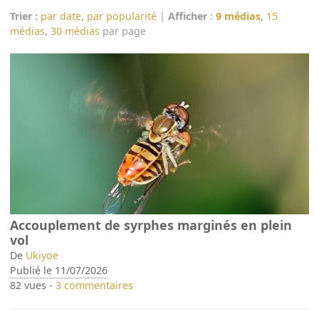
Trier :
par date
,
par popularité
|
Afficher
:
9 médias
,
15
médias
,
30 médias
par page
Accouplement de syrphes marginés en plein
vol
De
Ukiyoe
Publié le 11/07/2026
82 vues -
3 commentaires