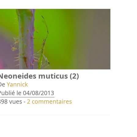
Neoneides muticus (2)
De
Yannick
Publié le 04/08/2013
398 vues -
2 commentaires