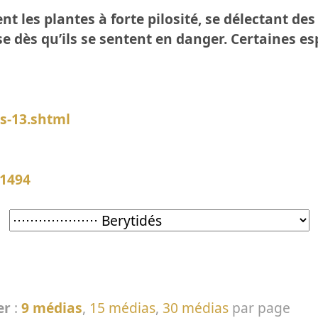
les plantes à forte pilosité, se délectant des s
se dès qu’ils se sentent en danger. Certaines 
is-13.shtml
11494
er
:
9 médias
,
15 médias
,
30 médias
par page