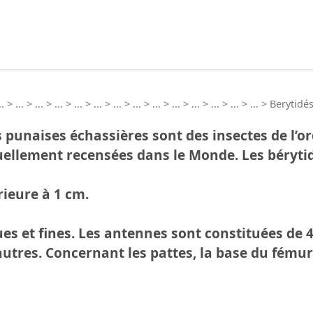
echercher :
..
>
...
>
...
>
...
>
...
>
...
>
...
>
...
>
...
>
...
>
...
>
...
>
...
>
...
>
Berytidé
unaises échassières sont des insectes de l’or
uellement recensées dans le Monde. Les béryti
rieure à 1 cm.
es et fines. Les antennes sont constituées de 
autres. Concernant les pattes, la base du fémur