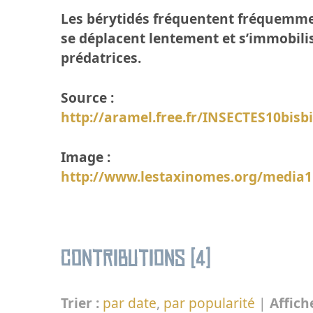
Les bérytidés fréquentent fréquemment 
se déplacent lentement et s’immobili
prédatrices.
Source :
http://aramel.free.fr/INSECTES10bisb
Image :
http://www.lestaxinomes.org/media
Contributions (4)
Trier :
par date
,
par popularité
|
Affich