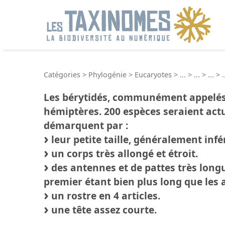
R
Catégories
>
Phylogénie
>
Eucaryotes
>
...
>
...
>
...
>
.
Les bérytidés, communément appelés p
hémiptères. 200 espèces seraient act
démarquent par :
leur petite taille, généralement infé
un corps très allongé et étroit.
des antennes et de pattes très longu
premier étant bien plus long que les 
un rostre en 4 articles.
une tête assez courte.