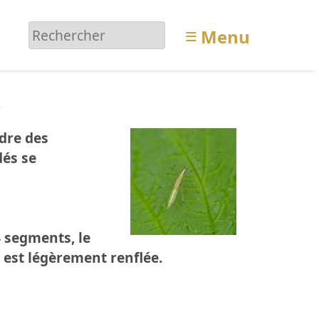
≡
Menu
s
dre des
dés se
4 segments, le
 est légèrement renflée.