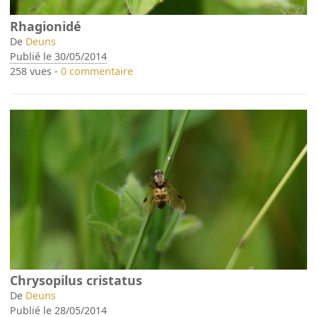
Rhagionidé
De
Deuns
Publié le 30/05/2014
258 vues -
0 commentaire
Chrysopilus cristatus
De
Deuns
Publié le 28/05/2014