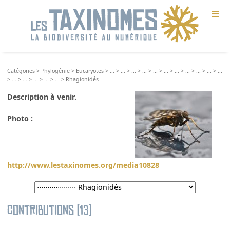
≡
Catégories
>
Phylogénie
>
Eucaryotes
>
...
>
...
>
...
>
...
>
...
>
...
>
...
>
...
>
...
>
...
>
...
>
...
>
...
>
...
>
...
>
...
>
Rhagionidés
Description à venir.
Photo :
http://www.lestaxinomes.org/media10828
Contributions (13)