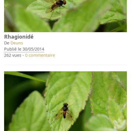
Rhagionidé
De
Deuns
Publié le 30/05/2014
262 vues -
0 commentaire